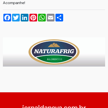
Acompanhe!
Facebook
Twitter
LinkedIn
Pinterest
WhatsApp
Email
Compartilhar
jornaldanova.com.br