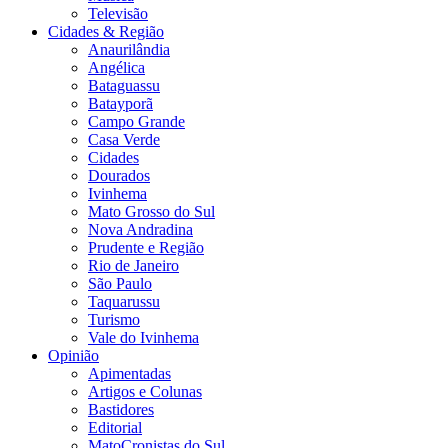
Televisão
Cidades & Região
Anaurilândia
Angélica
Bataguassu
Batayporã
Campo Grande
Casa Verde
Cidades
Dourados
Ivinhema
Mato Grosso do Sul
Nova Andradina
Prudente e Região
Rio de Janeiro
São Paulo
Taquarussu
Turismo
Vale do Ivinhema
Opinião
Apimentadas
Artigos e Colunas
Bastidores
Editorial
MatoCronistas do Sul