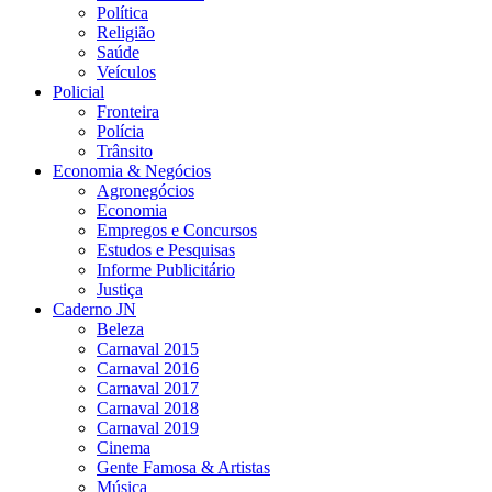
Política
Religião
Saúde
Veículos
Policial
Fronteira
Polícia
Trânsito
Economia & Negócios
Agronegócios
Economia
Empregos e Concursos
Estudos e Pesquisas
Informe Publicitário
Justiça
Caderno JN
Beleza
Carnaval 2015
Carnaval 2016
Carnaval 2017
Carnaval 2018
Carnaval 2019
Cinema
Gente Famosa & Artistas
Música