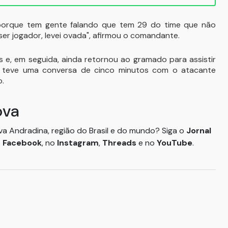
porque tem gente falando que tem 29 do time que não
ser jogador, levei ovada", afirmou o comandante.
os e, em seguida, ainda retornou ao gramado para assistir
ico teve uma conversa de cinco minutos com o atacante
o.
ova
ova Andradina, região do Brasil e do mundo? Siga o
Jornal
o
Facebook
, no
Instagram
,
Threads
e no
YouTube
.