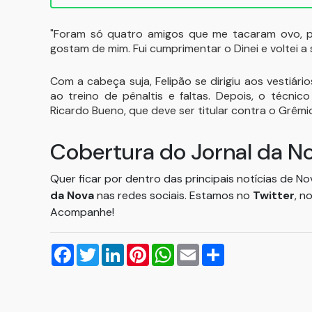
"Foram só quatro amigos que me tacaram ovo, 
gostam de mim. Fui cumprimentar o Dinei e voltei a 
Com a cabeça suja, Felipão se dirigiu aos vestiári
ao treino de pênaltis e faltas. Depois, o técn
Ricardo Bueno, que deve ser titular contra o Grêmi
Cobertura do Jornal da N
Quer ficar por dentro das principais notícias de N
da Nova
nas redes sociais. Estamos no
Twitter
, n
Acompanhe!
Facebook
Twitter
LinkedIn
Pinterest
WhatsApp
Email
Compartilhar