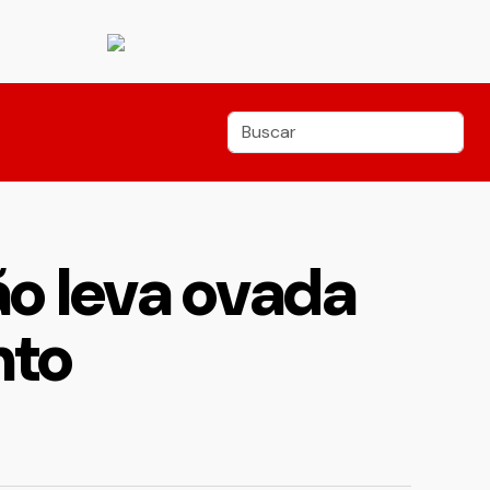
ão leva ovada
nto