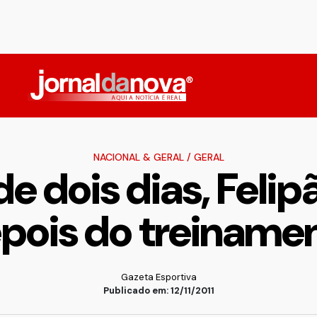
NACIONAL & GERAL
/
GERAL
e dois dias, Felip
pois do treiname
Gazeta Esportiva
Publicado em: 12/11/2011