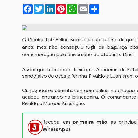
Facebook
Twitter
LinkedIn
Pinterest
WhatsApp
Email
Compartilhar
O técnico Luiz Felipe Scolari escapou ileso de qua
anos, mas não conseguiu fugir da bagunça dos
comemoração pelo aniversário do atacante Dinei.
Assim que terminou o treino, na Academia de Fute
sendo alvo de ovos e farinha. Rivaldo e Luan eram 
Os jogadores caminharam com calma na direção do
acabou entrando na brincadeira. O comandante t
Rivaldo e Marcos Assunção.
Receba, em
primeira mão
, as princip
WhatsApp!