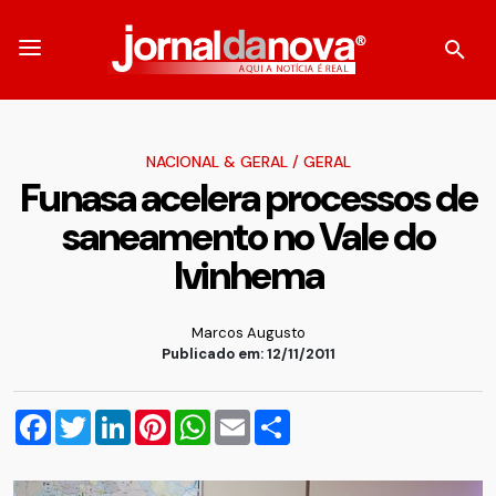
NACIONAL & GERAL
/
GERAL
Funasa acelera processos de
saneamento no Vale do
Ivinhema
Marcos Augusto
Publicado em: 12/11/2011
Facebook
Twitter
LinkedIn
Pinterest
WhatsApp
Email
Compartilhar