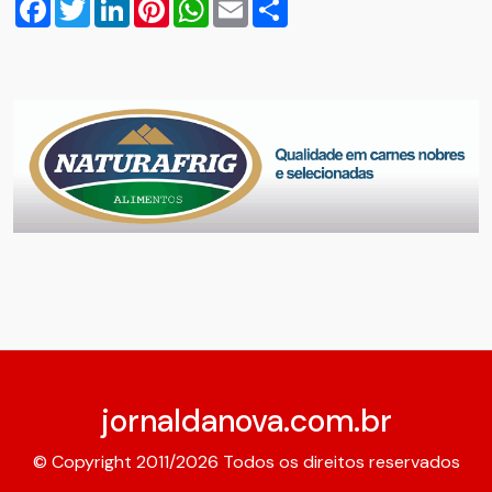
Facebook
Twitter
LinkedIn
Pinterest
WhatsApp
Email
Compartilhar
jornaldanova.com.br
© Copyright 2011/2026 Todos os direitos reservados