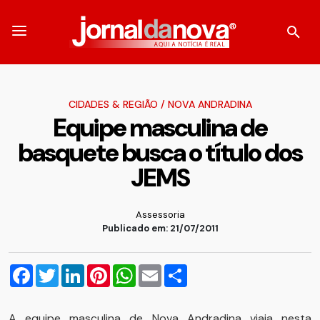
CIDADES & REGIÃO
/
NOVA ANDRADINA
Equipe masculina de
basquete busca o título dos
JEMS
Assessoria
Publicado em: 21/07/2011
Facebook
Twitter
LinkedIn
Pinterest
WhatsApp
Email
Compartilhar
A equipe masculina de Nova Andradina viaja nesta