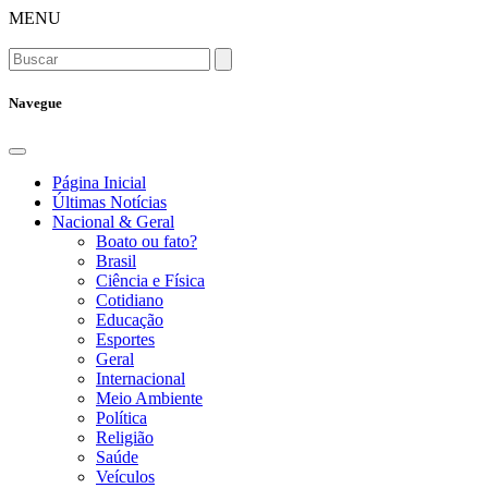
MENU
Navegue
Página Inicial
Últimas Notícias
Nacional & Geral
Boato ou fato?
Brasil
Ciência e Física
Cotidiano
Educação
Esportes
Geral
Internacional
Meio Ambiente
Política
Religião
Saúde
Veículos