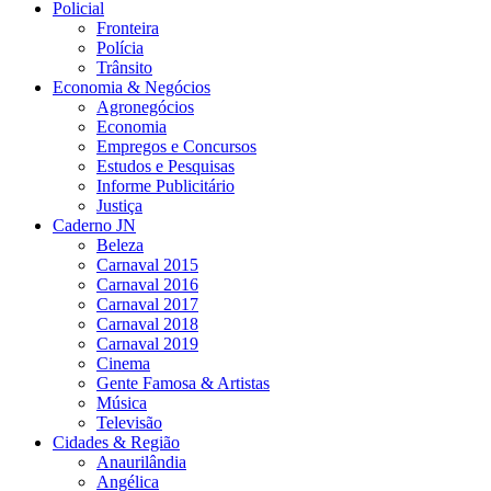
Policial
Fronteira
Polícia
Trânsito
Economia & Negócios
Agronegócios
Economia
Empregos e Concursos
Estudos e Pesquisas
Informe Publicitário
Justiça
Caderno JN
Beleza
Carnaval 2015
Carnaval 2016
Carnaval 2017
Carnaval 2018
Carnaval 2019
Cinema
Gente Famosa & Artistas
Música
Televisão
Cidades & Região
Anaurilândia
Angélica