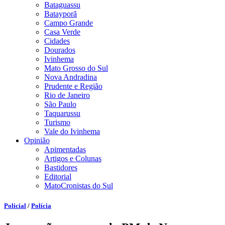
Bataguassu
Batayporã
Campo Grande
Casa Verde
Cidades
Dourados
Ivinhema
Mato Grosso do Sul
Nova Andradina
Prudente e Região
Rio de Janeiro
São Paulo
Taquarussu
Turismo
Vale do Ivinhema
Opinião
Apimentadas
Artigos e Colunas
Bastidores
Editorial
MatoCronistas do Sul
Policial
/
Polícia