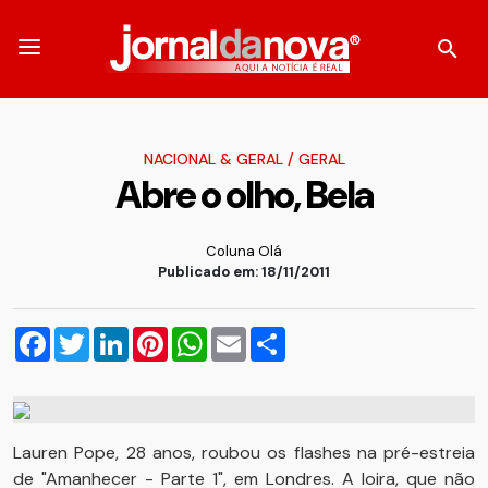
NACIONAL & GERAL
/
GERAL
Abre o olho, Bela
Coluna Olá
Publicado em: 18/11/2011
Facebook
Twitter
LinkedIn
Pinterest
WhatsApp
Email
Compartilhar
Lauren Pope, 28 anos, roubou os flashes na pré-estreia
de "Amanhecer - Parte 1", em Londres. A loira, que não