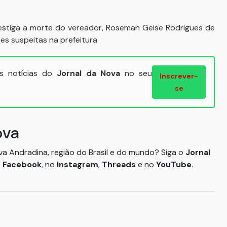
stiga a morte do vereador, Roseman Geise Rodrigues de
s suspeitas na prefeitura.
ais notícias do
Jornal da Nova
no seu
Inscrever-
se
ova
ova Andradina, região do Brasil e do mundo? Siga o
Jornal
o
Facebook
, no
Instagram
,
Threads
e no
YouTube
.