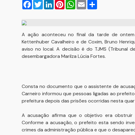
Facebook
Twitter
LinkedIn
Pinterest
WhatsApp
Email
Compartilhar
A ação aconteceu no final da tarde de ontem qu
Kettenhuber Cavalheiro e de Coxim, Bruno Henriq
aviso no local. A decisão é do TJMS (Tribunal d
desembargadora Marilza Lúcia Fortes.
Consta no documento que o assistente de acusaç
Carneiro informou que pessoas ligadas ao prefei
prefeitura depois das prisões ocorridas nesta quart
A acusação afirma que o objetivo era obstruir 
Conforme a acusação, o prefeito esta sendo inve
crimes da administração pública e que o desapa