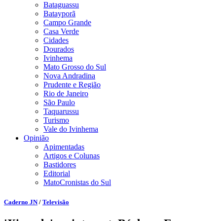
Bataguassu
Batayporã
Campo Grande
Casa Verde
Cidades
Dourados
Ivinhema
Mato Grosso do Sul
Nova Andradina
Prudente e Região
Rio de Janeiro
São Paulo
Taquarussu
Turismo
Vale do Ivinhema
Opinião
Apimentadas
Artigos e Colunas
Bastidores
Editorial
MatoCronistas do Sul
Caderno JN
/
Televisão