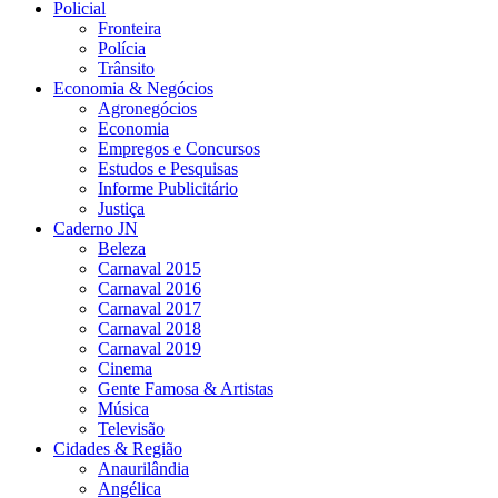
Policial
Fronteira
Polícia
Trânsito
Economia & Negócios
Agronegócios
Economia
Empregos e Concursos
Estudos e Pesquisas
Informe Publicitário
Justiça
Caderno JN
Beleza
Carnaval 2015
Carnaval 2016
Carnaval 2017
Carnaval 2018
Carnaval 2019
Cinema
Gente Famosa & Artistas
Música
Televisão
Cidades & Região
Anaurilândia
Angélica