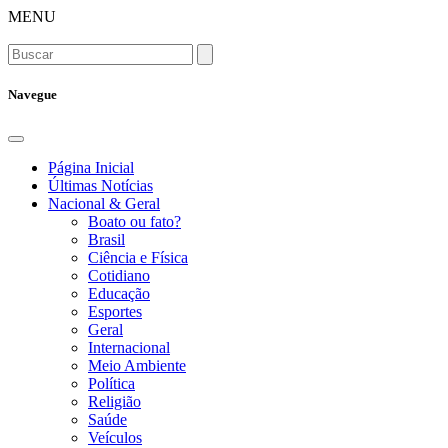
MENU
Navegue
Página Inicial
Últimas Notícias
Nacional & Geral
Boato ou fato?
Brasil
Ciência e Física
Cotidiano
Educação
Esportes
Geral
Internacional
Meio Ambiente
Política
Religião
Saúde
Veículos