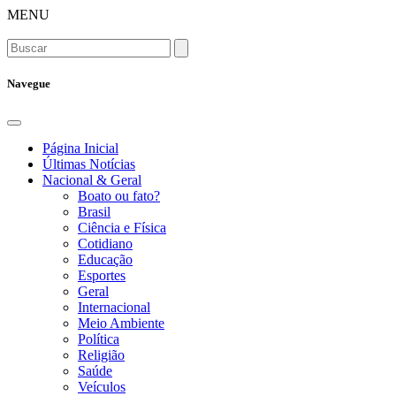
MENU
Navegue
Página Inicial
Últimas Notícias
Nacional & Geral
Boato ou fato?
Brasil
Ciência e Física
Cotidiano
Educação
Esportes
Geral
Internacional
Meio Ambiente
Política
Religião
Saúde
Veículos