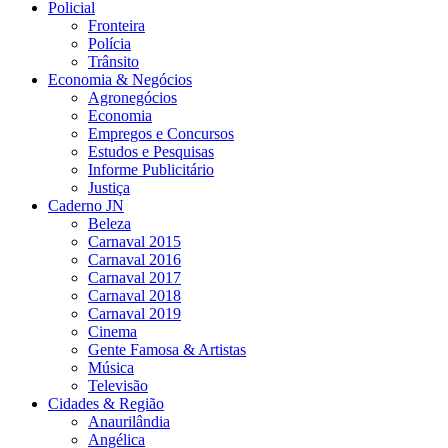
Policial
Fronteira
Polícia
Trânsito
Economia & Negócios
Agronegócios
Economia
Empregos e Concursos
Estudos e Pesquisas
Informe Publicitário
Justiça
Caderno JN
Beleza
Carnaval 2015
Carnaval 2016
Carnaval 2017
Carnaval 2018
Carnaval 2019
Cinema
Gente Famosa & Artistas
Música
Televisão
Cidades & Região
Anaurilândia
Angélica