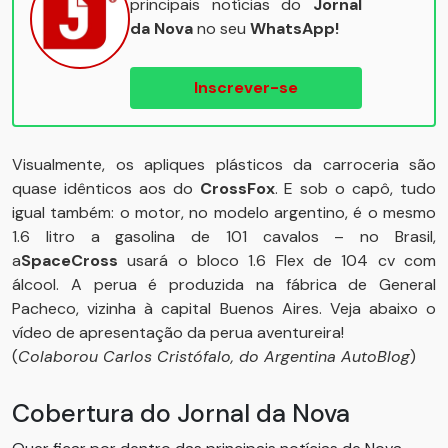
principais notícias do
Jornal
da Nova
no seu
WhatsApp!
Inscrever-se
Visualmente, os apliques plásticos da carroceria são
quase idênticos aos do
CrossFox
. E sob o capô, tudo
igual também: o motor, no modelo argentino, é o mesmo
1.6 litro a gasolina de 101 cavalos – no Brasil,
a
SpaceCross
usará o bloco 1.6 Flex de 104 cv com
álcool. A perua é produzida na fábrica de General
Pacheco, vizinha à capital Buenos Aires. Veja abaixo o
vídeo de apresentação da perua aventureira!
(
Colaborou Carlos Cristófalo, do Argentina AutoBlog
)
Cobertura do Jornal da Nova