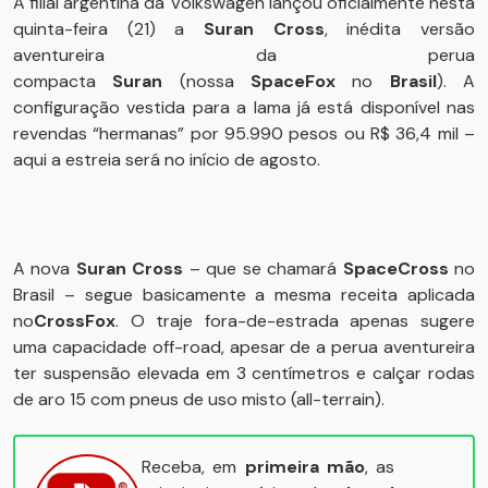
A filial argentina da Volkswagen lançou oficialmente nesta
quinta-feira (21) a
Suran Cross
, inédita versão
aventureira da perua
compacta
Suran
(nossa
SpaceFox
no
Brasil
). A
configuração vestida para a lama já está disponível nas
revendas “hermanas” por 95.990 pesos ou R$ 36,4 mil –
aqui a estreia será no início de agosto.
A nova
Suran Cross
– que se chamará
SpaceCross
no
Brasil – segue basicamente a mesma receita aplicada
no
CrossFox
. O traje fora-de-estrada apenas sugere
uma capacidade off-road, apesar de a perua aventureira
ter suspensão elevada em 3 centímetros e calçar rodas
de aro 15 com pneus de uso misto (all-terrain).
Receba, em
primeira mão
, as