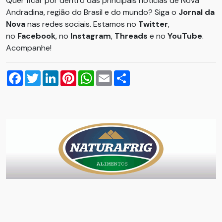
Quer ficar por dentro das principais notícias de Nova
Andradina, região do Brasil e do mundo? Siga o
Jornal da
Nova
nas redes sociais. Estamos no
Twitter
,
no
Facebook
, no
Instagram
,
Threads
e no
YouTube
.
Acompanhe!
Facebook
Twitter
LinkedIn
Pinterest
WhatsApp
Email
Compartilhar