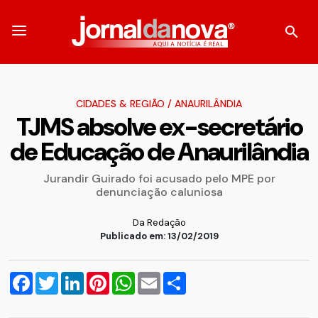
CIDADES & REGIÃO
/
ANAURILÂNDIA
TJMS absolve ex-secretário
de Educação de Anaurilândia
Jurandir Guirado foi acusado pelo MPE por
denunciação caluniosa
Da Redação
Publicado em: 13/02/2019
Facebook
Twitter
LinkedIn
Pinterest
WhatsApp
Email
Compartilhar