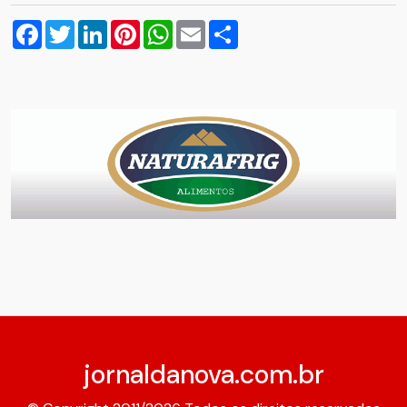
Facebook
Twitter
LinkedIn
Pinterest
WhatsApp
Email
Compartilhar
jornaldanova.com.br