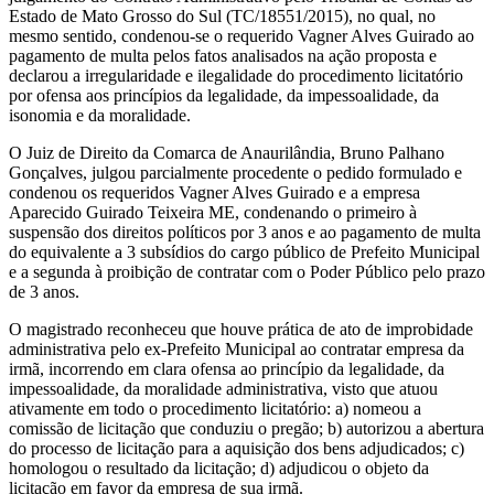
Estado de Mato Grosso do Sul (TC/18551/2015), no qual, no
mesmo sentido, condenou-se o requerido Vagner Alves Guirado ao
pagamento de multa pelos fatos analisados na ação proposta e
declarou a irregularidade e ilegalidade do procedimento licitatório
por ofensa aos princípios da legalidade, da impessoalidade, da
isonomia e da moralidade.
O Juiz de Direito da Comarca de Anaurilândia, Bruno Palhano
Gonçalves, julgou parcialmente procedente o pedido formulado e
condenou os requeridos Vagner Alves Guirado e a empresa
Aparecido Guirado Teixeira ME, condenando o primeiro à
suspensão dos direitos políticos por 3 anos e ao pagamento de multa
do equivalente a 3 subsídios do cargo público de Prefeito Municipal
e a segunda à proibição de contratar com o Poder Público pelo prazo
de 3 anos.
O magistrado reconheceu que houve prática de ato de improbidade
administrativa pelo ex-Prefeito Municipal ao contratar empresa da
irmã, incorrendo em clara ofensa ao princípio da legalidade, da
impessoalidade, da moralidade administrativa, visto que atuou
ativamente em todo o procedimento licitatório: a) nomeou a
comissão de licitação que conduziu o pregão; b) autorizou a abertura
do processo de licitação para a aquisição dos bens adjudicados; c)
homologou o resultado da licitação; d) adjudicou o objeto da
licitação em favor da empresa de sua irmã.