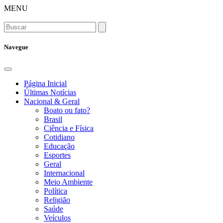
MENU
Navegue
Página Inicial
Últimas Notícias
Nacional & Geral
Boato ou fato?
Brasil
Ciência e Física
Cotidiano
Educação
Esportes
Geral
Internacional
Meio Ambiente
Política
Religião
Saúde
Veículos