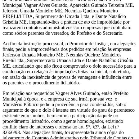
Municipal Vagner Alves Guirado, Aparecida Guirado Teixeira ME,
Jeferson Umada Monteiro ME, Neemias Queiroz Monteiro
EIRELI/LTDA, Supermercado Umada Ltda. e Dante Natalício
Grisólia ME, imputando-lhes a prática de ato de improbidade por
realizarem contratos administrativos com empresas que continham
como sócios parentes de vereador, do Prefeito e do Secretário.
Ao fim da instrução processual, o Promotor de Justiça, em alegações
finais, pediu a improcedência dos pedidos em relação às empresas
Jerferson Umada Monteiro ME, Neemias Queiroz Monteiros
Eireli/Ltda., Supermercado Umada Ltda e Dante Natalício Grisólia
ME, articulando que não ficou comprovado o dolo necessário para a
condenação em relação às imputações feitas na inicial, sobretudo,
em razão da inexistência de provas de vantagens e influência entre
os parentes e o procedimento licitatório.
Em relação aos requeridos Vagner Alves Guirado, então Prefeito
Municipal à época, e a empresa de sua irmã, por sua vez, o
Ministério Público pediu a procedência para condená-los, sob o
argumento de que o dolo é latente em virtude do grau de parentesco
existente entre ambos, bem como a participação daquele no
procedimento licitatório, como agente homologador, existindo
conflito claro de interesses e ofensa ao art. 9º, §3º, da Lei nº
8.666/93. Nas alegações finais, foi apresentada ainda cópia do
julgamento do Contrato Administrativo pelo Tribunal de Contas do