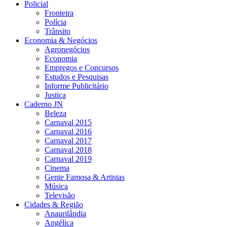
Policial
Fronteira
Polícia
Trânsito
Economia & Negócios
Agronegócios
Economia
Empregos e Concursos
Estudos e Pesquisas
Informe Publicitário
Justiça
Caderno JN
Beleza
Carnaval 2015
Carnaval 2016
Carnaval 2017
Carnaval 2018
Carnaval 2019
Cinema
Gente Famosa & Artistas
Música
Televisão
Cidades & Região
Anaurilândia
Angélica