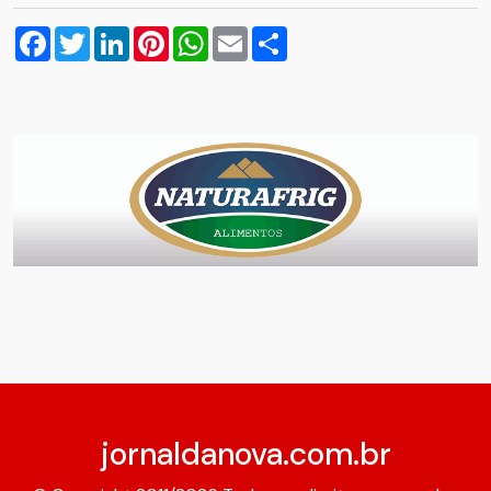
Facebook
Twitter
LinkedIn
Pinterest
WhatsApp
Email
Compartilhar
jornaldanova.com.br