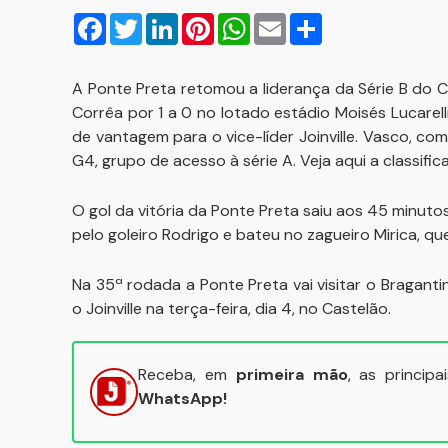
Facebook
Twitter
LinkedIn
Pinterest
WhatsApp
Email
Compartilhar
A Ponte Preta retomou a liderança da Série B do
Corrêa por 1 a 0 no lotado estádio Moisés Lucare
de vantagem para o vice-líder Joinville. Vasco, 
G4, grupo de acesso à série A. Veja aqui a classifi
O gol da vitória da Ponte Preta saiu aos 45 minuto
pelo goleiro Rodrigo e bateu no zagueiro Mirica, 
Na 35ª rodada a Ponte Preta vai visitar o Bragant
o Joinville na terça-feira, dia 4, no Castelão.
Receba, em
primeira mão
, as princip
WhatsApp!