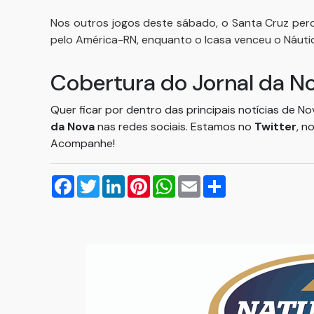
Nos outros jogos deste sábado, o Santa Cruz per
pelo América-RN, enquanto o Icasa venceu o Náutic
Cobertura do Jornal da N
Quer ficar por dentro das principais notícias de N
da Nova
nas redes sociais. Estamos no
Twitter
, n
Acompanhe!
Facebook
Twitter
LinkedIn
Pinterest
WhatsApp
Email
Compartilhar