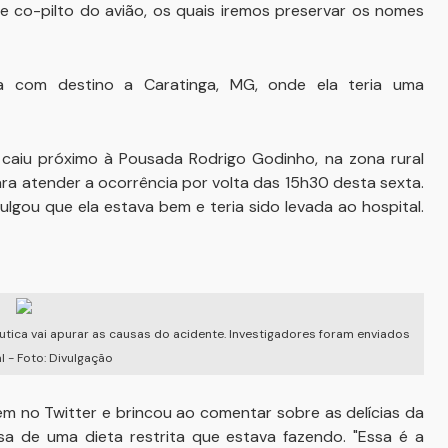
oto e co-pilto do avião, os quais iremos preservar os nomes
ia com destino a Caratinga, MG, onde ela teria uma
aiu próximo à Pousada Rodrigo Godinho, na zona rural
ra atender a ocorrência por volta das 15h30 desta sexta.
vulgou que ela estava bem e teria sido levada ao hospital.
tica vai apurar as causas do acidente. Investigadores foram enviados
l - Foto: Divulgação
em no Twitter e brincou ao comentar sobre as delícias da
sa de uma dieta restrita que estava fazendo. "Essa é a