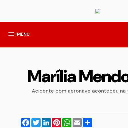
MENU
Marília Mend
Acidente com aeronave aconteceu na tar
Facebook
Twitter
LinkedIn
Pinterest
WhatsApp
Email
Compartilhar