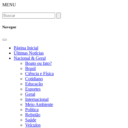
MENU
Navegue
Página Inicial
Últimas Notícias
Nacional & Geral
Boato ou fato?
Brasil
Ciência e Física
Cotidiano
Educação
Esportes
Geral
Internacional
Meio Ambiente
Política
Religião
Saúde
Veículos