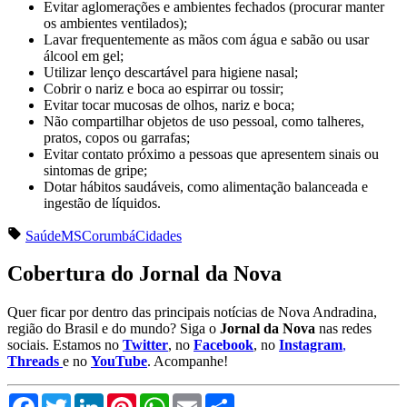
Evitar aglomerações e ambientes fechados (procurar manter
os ambientes ventilados);
Lavar frequentemente as mãos com água e sabão ou usar
álcool em gel;
Utilizar lenço descartável para higiene nasal;
Cobrir o nariz e boca ao espirrar ou tossir;
Evitar tocar mucosas de olhos, nariz e boca;
Não compartilhar objetos de uso pessoal, como talheres,
pratos, copos ou garrafas;
Evitar contato próximo a pessoas que apresentem sinais ou
sintomas de gripe;
Dotar hábitos saudáveis, como alimentação balanceada e
ingestão de líquidos.
Saúde
MS
Corumbá
Cidades
Cobertura do Jornal da Nova
Quer ficar por dentro das principais notícias de Nova Andradina,
região do Brasil e do mundo? Siga o
Jornal da Nova
nas redes
sociais. Estamos no
Twitter
, no
Facebook
, no
Instagram
,
Threads
e no
YouTube
. Acompanhe!
Facebook
Twitter
LinkedIn
Pinterest
WhatsApp
Email
Compartilhar