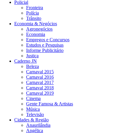
Policial
Fronteira
Polícia
Trânsito
Economia & Negócios
Agronegócios
Economia
Empregos e Concursos
Estudos e Pesquisas
Informe Publicitário
Justiça
Caderno JN
Beleza
Carnaval 2015
Carnaval 2016
Carnaval 2017
Carnaval 2018
Carnaval 2019
Cinema
Gente Famosa & Artistas
Música
Televisão
Cidades & Região
Anaurilândia
Angélica