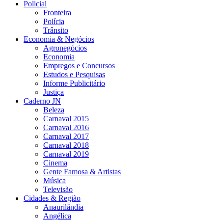
Policial
Fronteira
Polícia
Trânsito
Economia & Negócios
Agronegócios
Economia
Empregos e Concursos
Estudos e Pesquisas
Informe Publicitário
Justiça
Caderno JN
Beleza
Carnaval 2015
Carnaval 2016
Carnaval 2017
Carnaval 2018
Carnaval 2019
Cinema
Gente Famosa & Artistas
Música
Televisão
Cidades & Região
Anaurilândia
Angélica