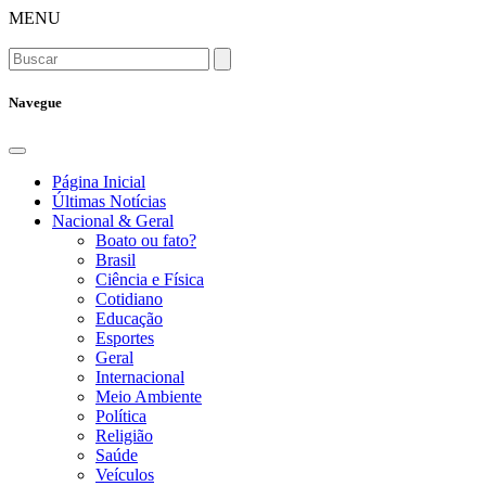
MENU
Navegue
Página Inicial
Últimas Notícias
Nacional & Geral
Boato ou fato?
Brasil
Ciência e Física
Cotidiano
Educação
Esportes
Geral
Internacional
Meio Ambiente
Política
Religião
Saúde
Veículos