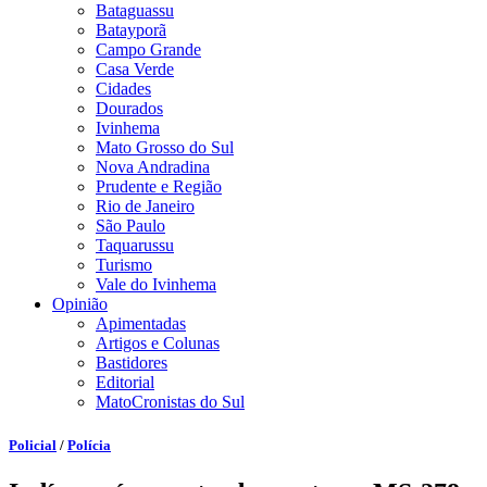
Bataguassu
Batayporã
Campo Grande
Casa Verde
Cidades
Dourados
Ivinhema
Mato Grosso do Sul
Nova Andradina
Prudente e Região
Rio de Janeiro
São Paulo
Taquarussu
Turismo
Vale do Ivinhema
Opinião
Apimentadas
Artigos e Colunas
Bastidores
Editorial
MatoCronistas do Sul
Policial
/
Polícia