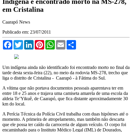
Indígena é encontrado morto na MS-278,
em Cristalina
Caarapó News
Publicado em: 23/07/2011
Facebook
Twitter
LinkedIn
Pinterest
WhatsApp
Email
Compartilhar
Um indígena ainda não identificado foi encontrado morto no final da
tarde desta sexta-feira (22), no meio da rodovia MS-278, trecho que
liga o distrito de Cristalina - Caarapó - à Fátima do Sul.
A vítima que não portava documentos pessoais aparentava ter em
entre 18 e 25 anos e trajava uma camiseta amarela de uma escola da
aldeia Te’Yikuê, de Caarapó, que fica distante aproximadamente 30
km do local.
A Perícia Técnica da Polícia Civil trabalha com duas hipóteses até o
momento. A primeira de atropelamento, mas também não descarta
que ele possa ter caído da carroceria de algum veículo. O corpo foi
encaminhado para o Instituto Médico Legal (IML) de Dourados,