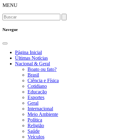
MENU
Navegue
Página Inicial
Últimas Notícias
Nacional & Geral
Boato ou fato?
Brasil
Ciência e Física
Cotidiano
Educação
Esportes
Geral
Internacional
Meio Ambiente
Política
Religião
Saúde
Veículos