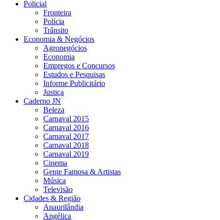
Policial
Fronteira
Polícia
Trânsito
Economia & Negócios
Agronegócios
Economia
Empregos e Concursos
Estudos e Pesquisas
Informe Publicitário
Justiça
Caderno JN
Beleza
Carnaval 2015
Carnaval 2016
Carnaval 2017
Carnaval 2018
Carnaval 2019
Cinema
Gente Famosa & Artistas
Música
Televisão
Cidades & Região
Anaurilândia
Angélica