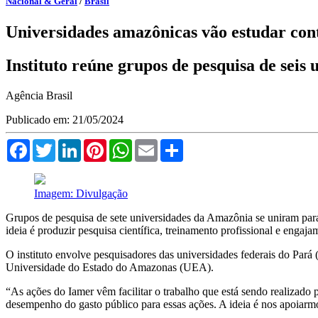
Nacional & Geral
/
Brasil
Universidades amazônicas vão estudar co
Instituto reúne grupos de pesquisa de seis 
Agência Brasil
Publicado em: 21/05/2024
Facebook
Twitter
LinkedIn
Pinterest
WhatsApp
Email
Compartilhar
Imagem: Divulgação
Grupos de pesquisa de sete universidades da Amazônia se uniram para
ideia é produzir pesquisa científica, treinamento profissional e enga
O instituto envolve pesquisadores das universidades federais do Pa
Universidade do Estado do Amazonas (UEA).
“As ações do Iamer vêm facilitar o trabalho que está sendo realizado 
desempenho do gasto público para essas ações. A ideia é nos apoiar