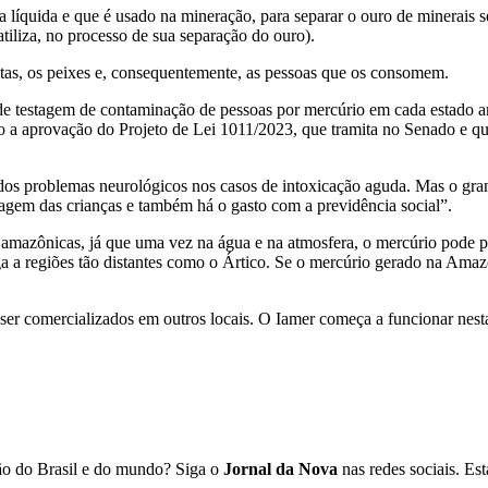
 líquida e que é usado na mineração, para separar o ouro de minerais 
tiliza, no processo de sua separação do ouro).
tas, os peixes e, consequentemente, as pessoas que os consomem.
de testagem de contaminação de pessoas por mercúrio em cada estado ama
 a aprovação do Projeto de Lei 1011/2023, que tramita no Senado e que
dos problemas neurológicos nos casos de intoxicação aguda. Mas o gr
zagem das crianças e também há o gasto com a previdência social”.
as amazônicas, já que uma vez na água e na atmosfera, o mercúrio pode p
 a regiões tão distantes como o Ártico. Se o mercúrio gerado na Amaz
er comercializados em outros locais. O Iamer começa a funcionar nesta
ião do Brasil e do mundo? Siga o
Jornal da Nova
nas redes sociais. E