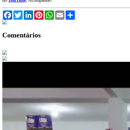
no
YouTube
. Acompanhe!
Facebook
Twitter
LinkedIn
Pinterest
WhatsApp
Email
Compartilhar
Comentários