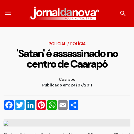
POLICIAL
/
POLÍCIA
'Satan' é assassinado no
centro de Caarapó
Caarapó
Publicado em: 24/07/2011
Facebook
Twitter
LinkedIn
Pinterest
WhatsApp
Email
Compartilhar