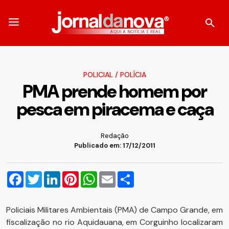
POLICIAL
/
POLÍCIA
PMA prende homem por
pesca em piracema e caça
Redação
Publicado em: 17/12/2011
Facebook
Twitter
LinkedIn
Pinterest
WhatsApp
Email
Compartilhar
Policiais Militares Ambientais (PMA) de Campo Grande, em
fiscalização no rio Aquidauana, em Corguinho localizaram