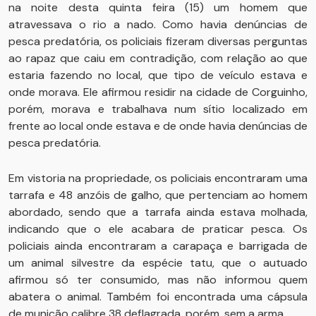
na noite desta quinta feira (15) um homem que
atravessava o rio a nado. Como havia denúncias de
pesca predatória, os policiais fizeram diversas perguntas
ao rapaz que caiu em contradição, com relação ao que
estaria fazendo no local, que tipo de veículo estava e
onde morava. Ele afirmou residir na cidade de Corguinho,
porém, morava e trabalhava num sítio localizado em
frente ao local onde estava e de onde havia denúncias de
pesca predatória.
Em vistoria na propriedade, os policiais encontraram uma
tarrafa e 48 anzóis de galho, que pertenciam ao homem
abordado, sendo que a tarrafa ainda estava molhada,
indicando que o ele acabara de praticar pesca. Os
policiais ainda encontraram a carapaça e barrigada de
um animal silvestre da espécie tatu, que o autuado
afirmou só ter consumido, mas não informou quem
abatera o animal. Também foi encontrada uma cápsula
de munição calibre 38 deflagrada, porém, sem a arma.