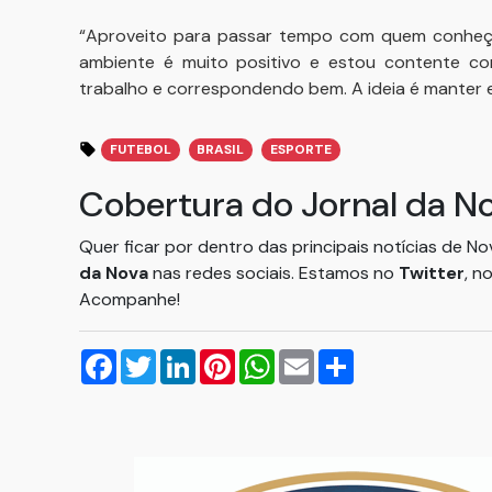
“Aproveito para passar tempo com quem conheço
ambiente é muito positivo e estou contente c
trabalho e correspondendo bem. A ideia é manter 
FUTEBOL
BRASIL
ESPORTE
Cobertura do Jornal da N
Quer ficar por dentro das principais notícias de N
da Nova
nas redes sociais. Estamos no
Twitter
, n
Acompanhe!
Facebook
Twitter
LinkedIn
Pinterest
WhatsApp
Email
Compartilhar