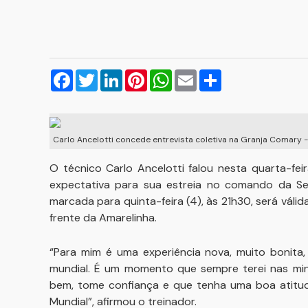
Facebook
Twitter
LinkedIn
Pinterest
WhatsApp
Email
Compartilhar
Carlo Ancelotti concede entrevista coletiva na Granja Comary -
O técnico Carlo Ancelotti falou nesta quarta-fei
expectativa para sua estreia no comando da Sele
marcada para quinta-feira (4), às 21h30, será váli
frente da Amarelinha.
“Para mim é uma experiência nova, muito bonita,
mundial. É um momento que sempre terei nas min
bem, tome confiança e que tenha uma boa atitud
Mundial”, afirmou o treinador.