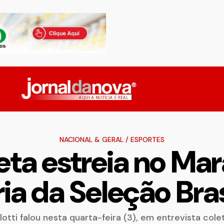
NACIONAL & GERAL
/
ESPORTES
eta estreia no Ma
ria da Seleção Bras
otti falou nesta quarta-feira (3), em entrevista col