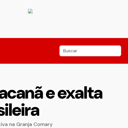
racanã e exalta
ileira
etiva na Granja Comary