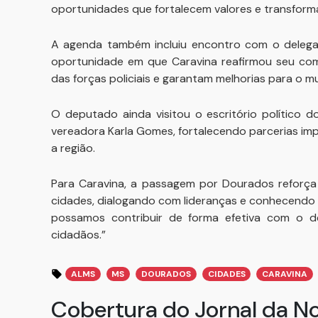
oportunidades que fortalecem valores e transforma
A agenda também incluiu encontro com o delegado
oportunidade em que Caravina reafirmou seu comp
das forças policiais e garantam melhorias para o mu
O deputado ainda visitou o escritório político 
vereadora Karla Gomes, fortalecendo parcerias i
a região.
Para Caravina, a passagem por Dourados reforça 
cidades, dialogando com lideranças e conhecendo d
possamos contribuir de forma efetiva com o d
cidadãos.”
ALMS
MS
DOURADOS
CIDADES
CARAVINA
Cobertura do Jornal da N