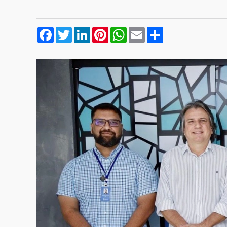
Facebook
Twitter
LinkedIn
Pinterest
WhatsApp
Email
Compartilhar