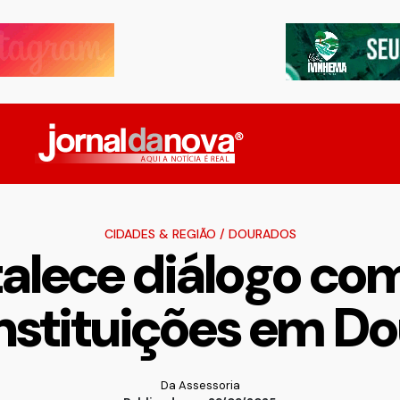
CIDADES & REGIÃO
/
DOURADOS
talece diálogo com
 instituições em D
Da Assessoria