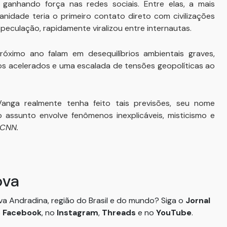
ganhando força nas redes sociais. Entre elas, a mais
idade teria o primeiro contato direto com civilizações
speculação, rapidamente viralizou entre internautas.
róximo ano falam em desequilíbrios ambientais graves,
cos acelerados e uma escalada de tensões geopolíticas ao
ga realmente tenha feito tais previsões, seu nome
ssunto envolve fenômenos inexplicáveis, misticismo e
 CNN.
ova
ova Andradina, região do Brasil e do mundo? Siga o
Jornal
o
Facebook
, no
Instagram
,
Threads
e no
YouTube
.