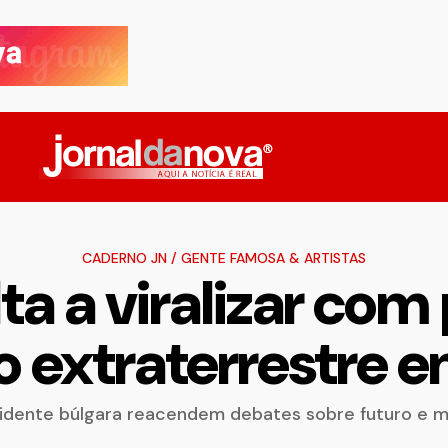
CADERNO JN
/
GENTE FAMOSA & ARTISTAS
ta a viralizar com
o extraterrestre 
idente búlgara reacendem debates sobre futuro e mi