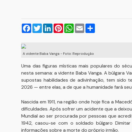
Facebook
Twitter
LinkedIn
Pinterest
WhatsApp
Email
Compartilhar
A vidente Baba Vanga - Foto: Reprodução
Uma das figuras místicas mais populares do sécu
nesta semana: a vidente Baba Vanga. A búlgara V
supostas habilidades de adivinhação, tem sido t
2026 — entre elas, a de que a humanidade fará seu
Nascida em 1911, na região onde hoje fica a Mace
dificuldades. Após sofrer um acidente que a deix
Mundial ao ser procurada por pessoas que acredi
1942, casou-se com o soldado búlgaro Dimitar
informações sobre a morte do próprio irmão.