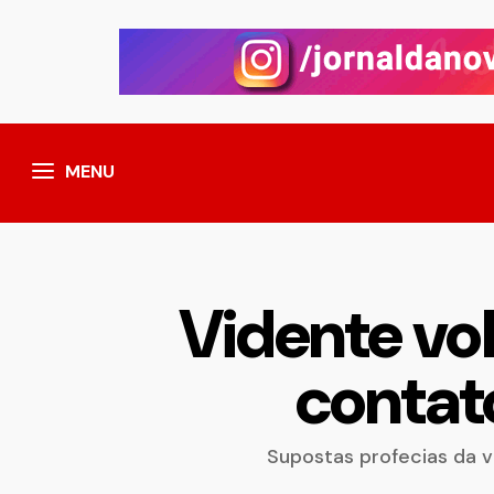
MENU
Vidente vol
contat
Supostas profecias da v