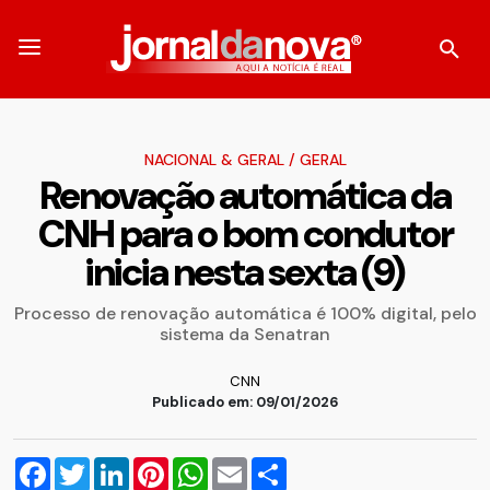
NACIONAL & GERAL
/
GERAL
Renovação automática da
CNH para o bom condutor
inicia nesta sexta (9)
Processo de renovação automática é 100% digital, pelo
sistema da Senatran
CNN
Publicado em: 09/01/2026
Facebook
Twitter
LinkedIn
Pinterest
WhatsApp
Email
Compartilhar