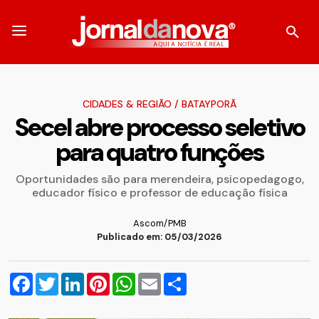
CIDADES & REGIÃO
/
BATAYPORÃ
Secel abre processo seletivo
para quatro funções
Oportunidades são para merendeira, psicopedagogo,
educador físico e professor de educação física
Ascom/PMB
Publicado em: 05/03/2026
Facebook
Twitter
LinkedIn
Pinterest
WhatsApp
Email
Compartilhar