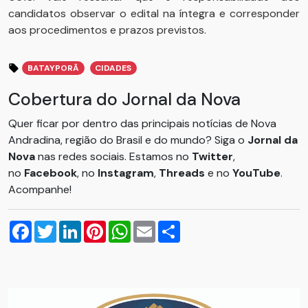
candidatos observar o edital na íntegra e corresponder
aos procedimentos e prazos previstos.
BATAYPORÃ
CIDADES
Cobertura do Jornal da Nova
Quer ficar por dentro das principais notícias de Nova
Andradina, região do Brasil e do mundo? Siga o
Jornal da
Nova
nas redes sociais. Estamos no
Twitter
,
no
Facebook
, no
Instagram
,
Threads
e no
YouTube
.
Acompanhe!
Facebook
Twitter
LinkedIn
Pinterest
WhatsApp
Email
Compartilhar