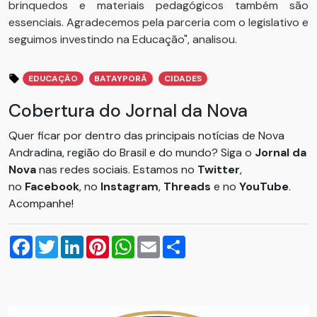
brinquedos e materiais pedagógicos também são
essenciais. Agradecemos pela parceria com o legislativo e
seguimos investindo na Educação", analisou.
EDUCAÇÃO
BATAYPORÃ
CIDADES
Cobertura do Jornal da Nova
Quer ficar por dentro das principais notícias de Nova
Andradina, região do Brasil e do mundo? Siga o
Jornal da
Nova
nas redes sociais. Estamos no
Twitter
,
no
Facebook
, no
Instagram
,
Threads
e no
YouTube
.
Acompanhe!
Facebook
Twitter
LinkedIn
Pinterest
WhatsApp
Email
Compartilhar