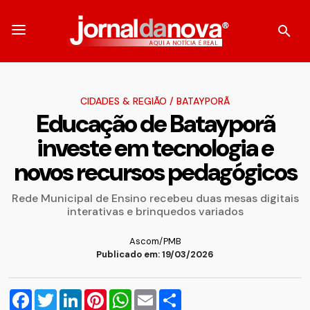
CIDADES & REGIÃO
/
BATAYPORÃ
Educação de Batayporã
investe em tecnologia e
novos recursos pedagógicos
Rede Municipal de Ensino recebeu duas mesas digitais
interativas e brinquedos variados
Ascom/PMB
Publicado em: 19/03/2026
Facebook
Twitter
LinkedIn
Pinterest
WhatsApp
Email
Compartilhar