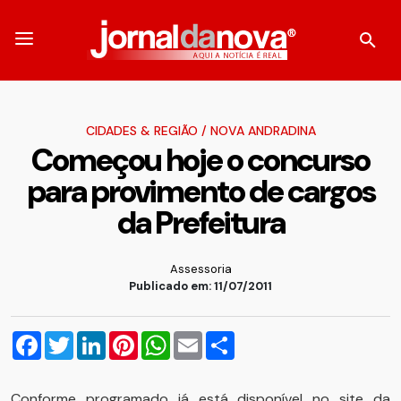
CIDADES & REGIÃO
/
NOVA ANDRADINA
Começou hoje o concurso
para provimento de cargos
da Prefeitura
Assessoria
Publicado em: 11/07/2011
Facebook
Twitter
LinkedIn
Pinterest
WhatsApp
Email
Compartilhar
Conforme programado já está disponível no site da