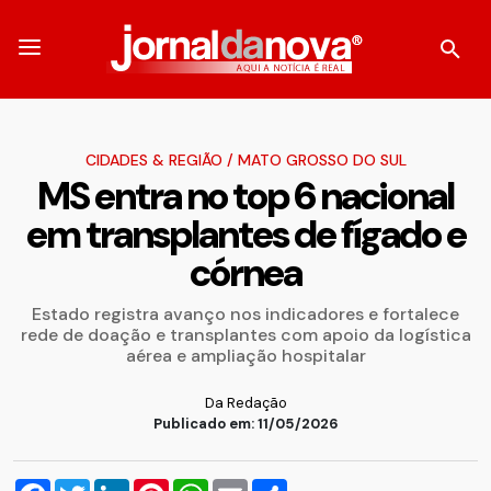
CIDADES & REGIÃO
/
MATO GROSSO DO SUL
MS entra no top 6 nacional
em transplantes de fígado e
córnea
Estado registra avanço nos indicadores e fortalece
rede de doação e transplantes com apoio da logística
aérea e ampliação hospitalar
Da Redação
Publicado em: 11/05/2026
Facebook
Twitter
LinkedIn
Pinterest
WhatsApp
Email
Compartilhar