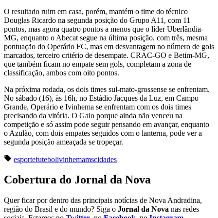
O resultado ruim em casa, porém, mantém o time do técnico
Douglas Ricardo na segunda posição do Grupo A11, com 11
pontos, mas agora quatro pontos a menos que o líder Uberlândia-
MG, enquanto o Abecat segue na última posição, com três, mesma
pontuação do Operário FC, mas em desvantagem no número de gols
marcados, terceiro critério de desempate. CRAC-GO e Betim-MG,
que também ficam no empate sem gols, completam a zona de
classificação, ambos com oito pontos.
Na próxima rodada, os dois times sul-mato-grossense se enfrentam.
No sábado (16), às 16h, no Estádio Jacques da Luz, em Campo
Grande, Operário e Ivinhema se enfrentam com os dois times
precisando da vitória. O Galo porque ainda não venceu na
competição e só assim pode seguir pensando em avançar, enquanto
o Azulão, com dois empates seguidos com o lanterna, pode ver a
segunda posição ameaçada se tropeçar.
esporte
futebol
ivinhema
ms
cidades
Cobertura do Jornal da Nova
Quer ficar por dentro das principais notícias de Nova Andradina,
região do Brasil e do mundo? Siga o
Jornal da Nova
nas redes
sociais. Estamos no
Twitter
, no
Facebook
, no
Instagram
,