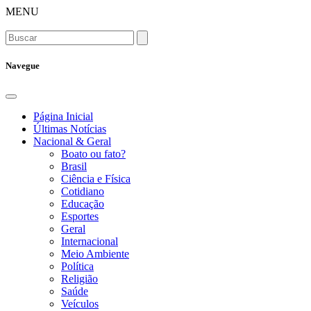
MENU
Navegue
Página Inicial
Últimas Notícias
Nacional & Geral
Boato ou fato?
Brasil
Ciência e Física
Cotidiano
Educação
Esportes
Geral
Internacional
Meio Ambiente
Política
Religião
Saúde
Veículos