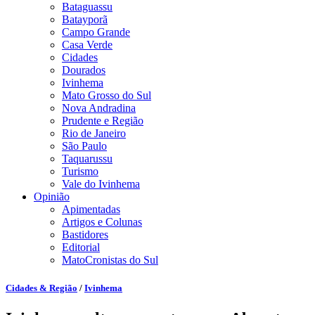
Bataguassu
Batayporã
Campo Grande
Casa Verde
Cidades
Dourados
Ivinhema
Mato Grosso do Sul
Nova Andradina
Prudente e Região
Rio de Janeiro
São Paulo
Taquarussu
Turismo
Vale do Ivinhema
Opinião
Apimentadas
Artigos e Colunas
Bastidores
Editorial
MatoCronistas do Sul
Cidades & Região
/
Ivinhema