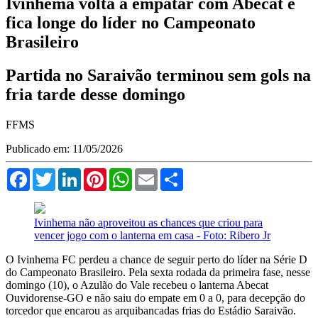
Ivinhema volta a empatar com Abecat e
fica longe do líder no Campeonato
Brasileiro
Partida no Saraivão terminou sem gols na
fria tarde desse domingo
FFMS
Publicado em: 11/05/2026
Facebook
Twitter
LinkedIn
Pinterest
WhatsApp
Email
Compartilhar
Ivinhema não aproveitou as chances que criou para
vencer jogo com o lanterna em casa - Foto: Ribero Jr
O Ivinhema FC perdeu a chance de seguir perto do líder na Série D
do Campeonato Brasileiro. Pela sexta rodada da primeira fase, nesse
domingo (10), o Azulão do Vale recebeu o lanterna Abecat
Ouvidorense-GO e não saiu do empate em 0 a 0, para decepção do
torcedor que encarou as arquibancadas frias do Estádio Saraivão.