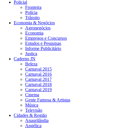
Policial
Fronteira
Polícia
Trânsito
Economia & Negócios
Agronegócios
Economia
Empregos e Concursos
Estudos e Pesquisas
Informe Publicitário
Justiça
Caderno JN
Beleza
Carnaval 2015
Carnaval 2016
Carnaval 2017
Carnaval 2018
Carnaval 2019
Cinema
Gente Famosa & Artistas
Música
Televisão
Cidades & Região
Anaurilândia
Angélica