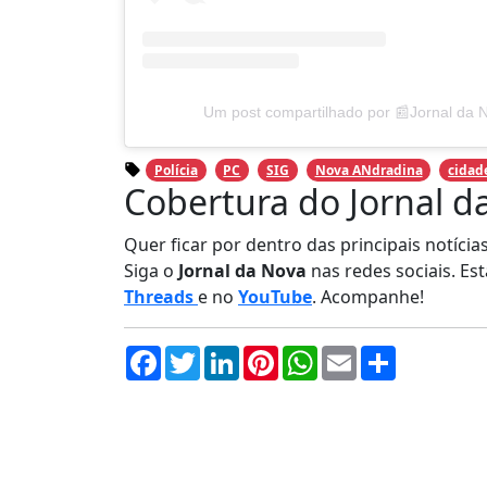
Um post compartilhado por 📰Jornal da 
Polícia
PC
SIG
Nova ANdradina
cidad
Cobertura do Jornal d
Quer ficar por dentro das principais notíci
Siga o
Jornal da Nova
nas redes sociais. E
Threads
e no
YouTube
. Acompanhe!
Facebook
Twitter
LinkedIn
Pinterest
WhatsApp
Email
Compartil