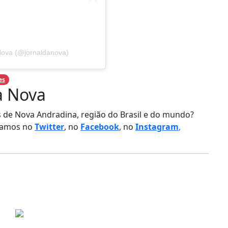
Nova (@jornaldanova)
es
a Nova
as de Nova Andradina, região do Brasil e do mundo?
stamos no
Twitter
, no
Facebook
, no
Instagram
,
har