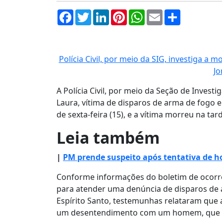
Facebook
Twitter
LinkedIn
Pinterest
WhatsApp
Email
Compartil
Polícia Civil, por meio da SIG, investiga a 
Jo
A Polícia Civil, por meio da Seção de Investig
Laura, vítima de disparos de arma de fogo
de sexta-feira (15), e a vítima morreu na tar
Leia também
|
PM prende suspeito após tentativa de 
Conforme informações do boletim de ocorrênc
para atender uma denúncia de disparos de 
Espírito Santo, testemunhas relataram que
um desentendimento com um homem, que de