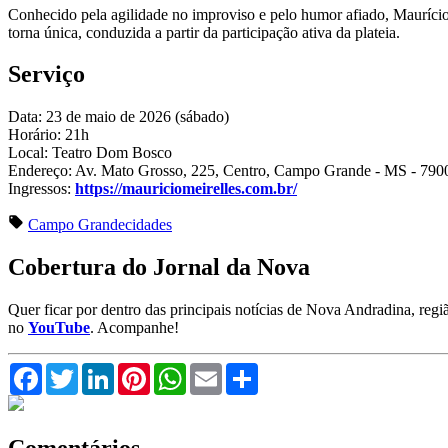
Conhecido pela agilidade no improviso e pelo humor afiado, Maurício 
torna única, conduzida a partir da participação ativa da plateia.
Serviço
Data: 23 de maio de 2026 (sábado)
Horário: 21h
Local: Teatro Dom Bosco
Endereço: Av. Mato Grosso, 225, Centro, Campo Grande - MS - 790
Ingressos:
https://mauriciomeirelles.com.br/
Campo Grande
cidades
Cobertura do Jornal da Nova
Quer ficar por dentro das principais notícias de Nova Andradina, reg
no
YouTube
. Acompanhe!
Facebook
Twitter
LinkedIn
Pinterest
WhatsApp
Email
Compartilhar