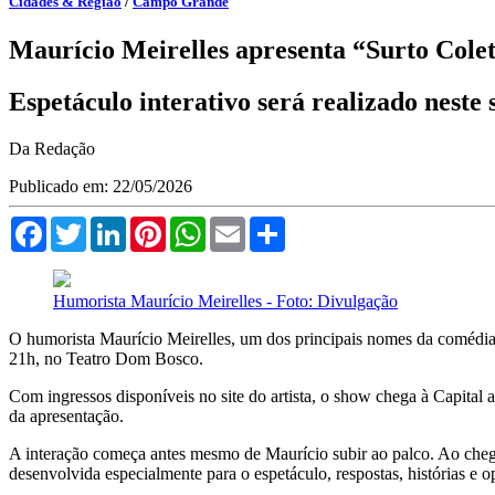
Cidades & Região
/
Campo Grande
Maurício Meirelles apresenta “Surto Col
Espetáculo interativo será realizado neste
Da Redação
Publicado em: 22/05/2026
Facebook
Twitter
LinkedIn
Pinterest
WhatsApp
Email
Compartilhar
Humorista Maurício Meirelles - Foto: Divulgação
O humorista Maurício Meirelles, um dos principais nomes da comédia 
21h, no Teatro Dom Bosco.
Com ingressos disponíveis no site do artista, o show chega à Capital a
da apresentação.
A interação começa antes mesmo de Maurício subir ao palco. Ao chegar
desenvolvida especialmente para o espetáculo, respostas, histórias e 