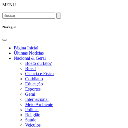
MENU
Navegue
Página Inicial
Últimas Notícias
Nacional & Geral
Boato ou fato?
Brasil
Ciência e Física
Cotidiano
Educação
Esportes
Geral
Internacional
Meio Ambiente
Política
Religião
Saúde
Veículos