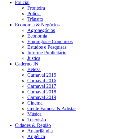
Policial
Fronteira
Polícia
Trânsito
Economia & Negócios
Agronegócios
Economia
Empregos e Concursos
Estudos e Pesquisas
Informe Publicitário
Justiça
Caderno JN
Beleza
Carnaval 2015
Carnaval 2016
Carnaval 2017
Carnaval 2018
Carnaval 2019
Cinema
Gente Famosa & Artistas
Música
Televisão
Cidades & Região
Anaurilândia
Angélica