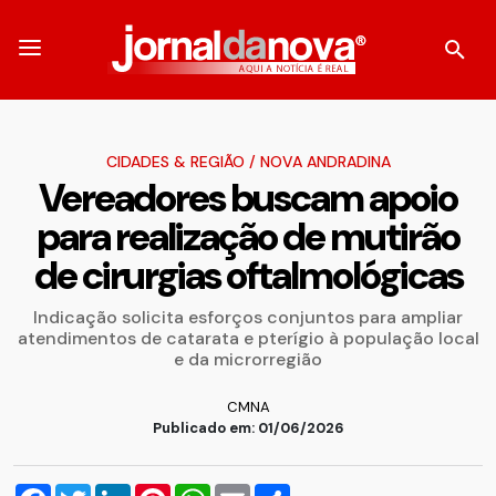
CIDADES & REGIÃO
/
NOVA ANDRADINA
Vereadores buscam apoio
para realização de mutirão
de cirurgias oftalmológicas
Indicação solicita esforços conjuntos para ampliar
atendimentos de catarata e pterígio à população local
e da microrregião
CMNA
Publicado em: 01/06/2026
Facebook
Twitter
LinkedIn
Pinterest
WhatsApp
Email
Compartilhar