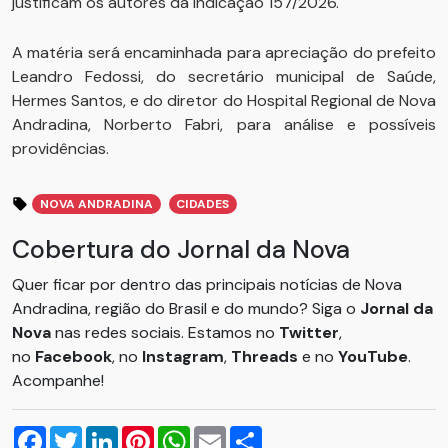
justificam os autores da indicação 157/2026.
A matéria será encaminhada para apreciação do prefeito
Leandro Fedossi, do secretário municipal de Saúde,
Hermes Santos, e do diretor do Hospital Regional de Nova
Andradina, Norberto Fabri, para análise e possíveis
providências.
NOVA ANDRADINA
CIDADES
Cobertura do Jornal da Nova
Quer ficar por dentro das principais notícias de Nova
Andradina, região do Brasil e do mundo? Siga o
Jornal da
Nova
nas redes sociais. Estamos no
Twitter
,
no
Facebook
, no
Instagram
,
Threads
e no
YouTube
.
Acompanhe!
Facebook
Twitter
LinkedIn
Pinterest
WhatsApp
Email
Compartilhar