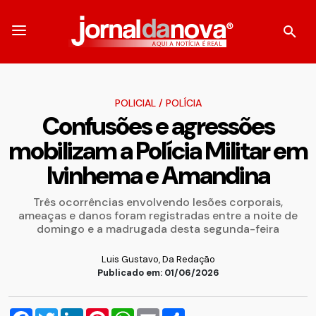
POLICIAL
/
POLÍCIA
Confusões e agressões
mobilizam a Polícia Militar em
Ivinhema e Amandina
Três ocorrências envolvendo lesões corporais,
ameaças e danos foram registradas entre a noite de
domingo e a madrugada desta segunda-feira
Luis Gustavo, Da Redação
Publicado em: 01/06/2026
Facebook
Twitter
LinkedIn
Pinterest
WhatsApp
Email
Compartilhar