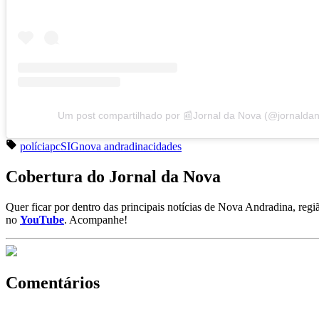
Um post compartilhado por 📰Jornal da Nova (@jornalda
polícia
pc
SIG
nova andradina
cidades
Cobertura do Jornal da Nova
Quer ficar por dentro das principais notícias de Nova Andradina, reg
no
YouTube
. Acompanhe!
Comentários