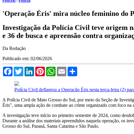
Policial
/
Polícia
'Operação Éris' mira núcleo feminino do
Investigação da Polícia Civil teve origem
e 36 de busca e apreensão contra organiza
Da Redação
Publicado em: 02/06/2026
Facebook
Twitter
LinkedIn
Pinterest
WhatsApp
Email
Compartilhar
Polícia Civil deflagrou a Operação Éris nesta terça-feira (2) p
A Polícia Civil de Mato Grosso do Sul, por meio da Seção de Investi
Éris", uma ampla ação de combate ao crime organizado com foco na de
A investigação teve início no primeiro semestre de 2024, como desdo
Durante a análise dos materiais apreendidos naquela operação, os inv
Grosso do Sul, Paraná, Santa Catarina e São Paulo.