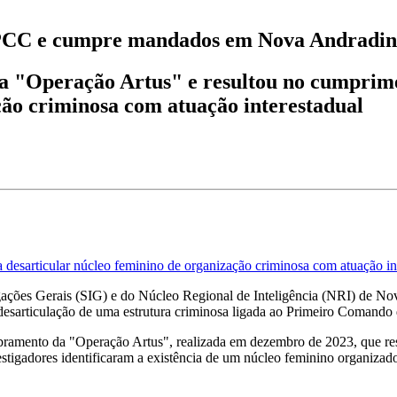
 PCC e cumpre mandados em Nova Andradina 
 na "Operação Artus" e resultou no cumprim
ção criminosa com atuação interestadual
ara desarticular núcleo feminino de organização criminosa com atuação in
gações Gerais (SIG) e do Núcleo Regional de Inteligência (NRI) de Nov
sarticulação de uma estrutura criminosa ligada ao Primeiro Comando d
bramento da "Operação Artus", realizada em dezembro de 2023, que resu
estigadores identificaram a existência de um núcleo feminino organizad