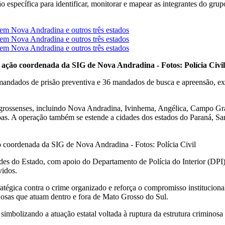
ão específica para identificar, monitorar e mapear as integrantes do g
ação coordenada da SIG de Nova Andradina - Fotos: Polícia Civil
mandados de prisão preventiva e 36 mandados de busca e apreensão, exp
-grossenses, incluindo Nova Andradina, Ivinhema, Angélica, Campo 
s. A operação também se estende a cidades dos estados do Paraná, San
coordenada da SIG de Nova Andradina - Fotos: Polícia Civil
dades do Estado, com apoio do Departamento de Polícia do Interior (DP
vidos.
ratégica contra o crime organizado e reforça o compromisso institucion
nosas que atuam dentro e fora de Mato Grosso do Sul.
 simbolizando a atuação estatal voltada à ruptura da estrutura criminos