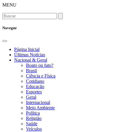
MENU
Navegue
Página Inicial
Últimas Notícias
Nacional & Geral
Boato ou fato?
Brasil
Ciência e Física
Cotidiano
Educação
Esportes
Geral
Internacional
Meio Ambiente
Política
Religião
Saúde
Veículos