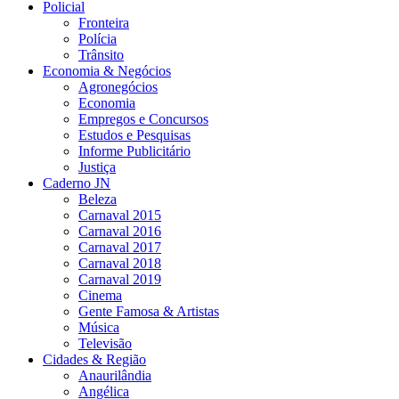
Policial
Fronteira
Polícia
Trânsito
Economia & Negócios
Agronegócios
Economia
Empregos e Concursos
Estudos e Pesquisas
Informe Publicitário
Justiça
Caderno JN
Beleza
Carnaval 2015
Carnaval 2016
Carnaval 2017
Carnaval 2018
Carnaval 2019
Cinema
Gente Famosa & Artistas
Música
Televisão
Cidades & Região
Anaurilândia
Angélica