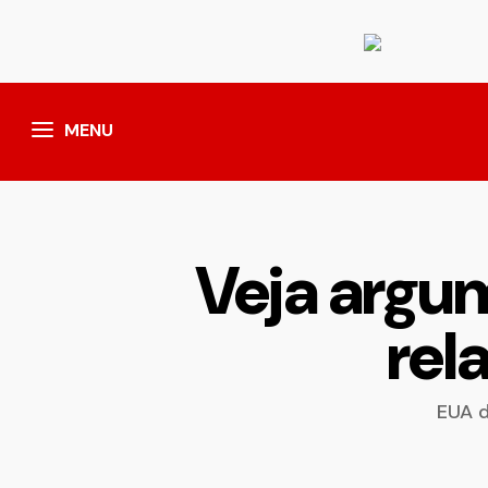
MENU
Veja argu
rel
EUA d