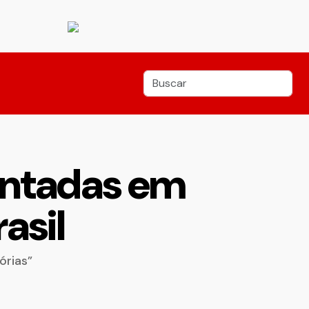
entadas em
asil
órias”