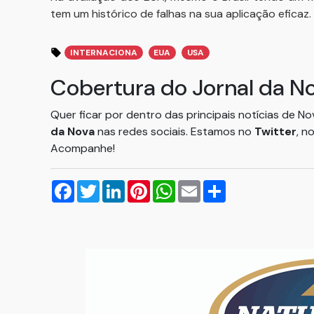
tem um histórico de falhas na sua aplicação eficaz.
INTERNACIONA
EUA
USA
Cobertura do Jornal da N
Quer ficar por dentro das principais notícias de N
da Nova
nas redes sociais. Estamos no
Twitter
, n
Acompanhe!
Facebook
Twitter
LinkedIn
Pinterest
WhatsApp
Email
Compartilhar