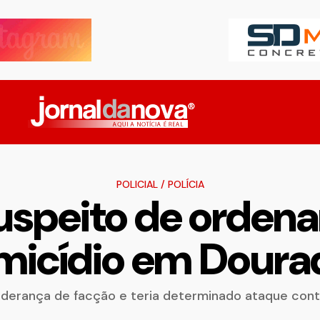
POLICIAL
/
POLÍCIA
uspeito de ordenar
micídio em Doura
iderança de facção e teria determinado ataque contr