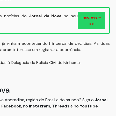
ais notícias do
Jornal da Nova
no seu
Inscrever-
se
as já vinham acontecendo há cerca de dez dias. As duas
aram interesse em registrar a ocorrência.
s à Delegacia de Polícia Civil de Ivinhema.
ova
ova Andradina, região do Brasil e do mundo? Siga o
Jornal
o
Facebook
, no
Instagram
,
Threads
e no
YouTube
.