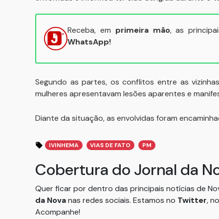
Receba, em
primeira mão
, as princip
WhatsApp!
Segundo as partes, os conflitos entre as vizinh
mulheres apresentavam lesões aparentes e manifest
Diante da situação, as envolvidas foram encaminhada
IVINHEMA
VIAS DE FATO
PM
Cobertura do Jornal da N
Quer ficar por dentro das principais notícias de N
da Nova
nas redes sociais. Estamos no
Twitter
, n
Acompanhe!