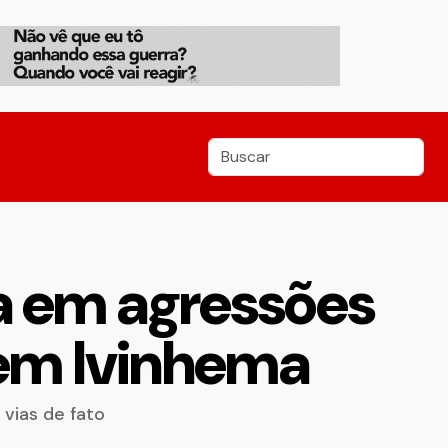
na em agressões
 em Ivinhema
vias de fato