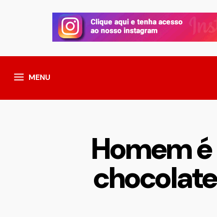
MENU
Homem é d
chocolat