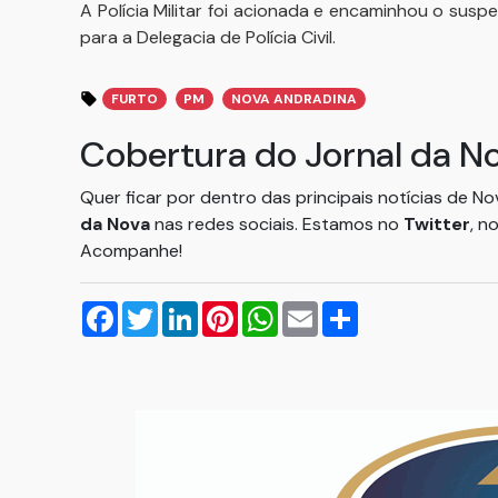
A Polícia Militar foi acionada e encaminhou o sus
para a Delegacia de Polícia Civil.
FURTO
PM
NOVA ANDRADINA
Cobertura do Jornal da N
Quer ficar por dentro das principais notícias de N
da Nova
nas redes sociais. Estamos no
Twitter
, n
Acompanhe!
Facebook
Twitter
LinkedIn
Pinterest
WhatsApp
Email
Compartilhar