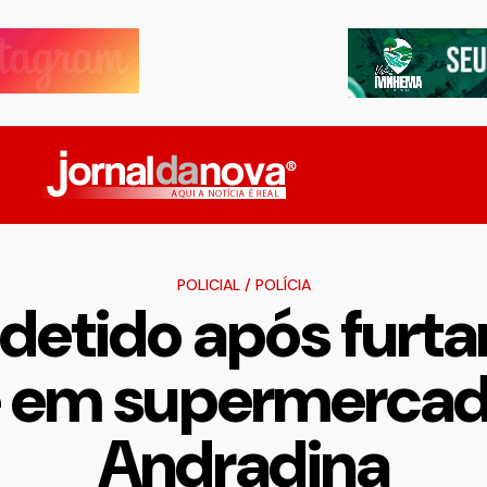
POLICIAL
/
POLÍCIA
etido após furtar
e em supermercad
Andradina