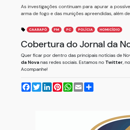
As investigações continuam para apurar a possível
arma de fogo e das munições apreendidas, além de
CAARAPÓ
PM
PC
POLÍCIA
HOMICÍDIO
Cobertura do Jornal da N
Quer ficar por dentro das principais notícias de N
da Nova
nas redes sociais. Estamos no
Twitter
, n
Acompanhe!
Facebook
Twitter
LinkedIn
Pinterest
WhatsApp
Email
Compartilhar