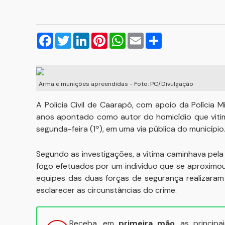
Facebook
Twitter
LinkedIn
Pinterest
WhatsApp
Email
Compartilhar
Arma e munições apreendidas - Foto: PC/Divulgação
A Polícia Civil de Caarapó, com apoio da Polícia M
anos apontado como autor do homicídio que viti
segunda-feira (1º), em uma via pública do município
Segundo as investigações, a vítima caminhava pel
fogo efetuados por um indivíduo que se aproximou 
equipes das duas forças de segurança realizaram d
esclarecer as circunstâncias do crime.
Receba, em
primeira mão
, as princip