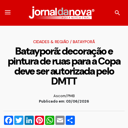
CIDADES & REGIÃO
/
BATAYPORÃ
Batayporã: decoração e
pintura de ruas para a Copa
deve ser autorizada pelo
DMTT
Ascom/PMB
Publicado em: 03/06/2026
Facebook
Twitter
LinkedIn
Pinterest
WhatsApp
Email
Compartilhar