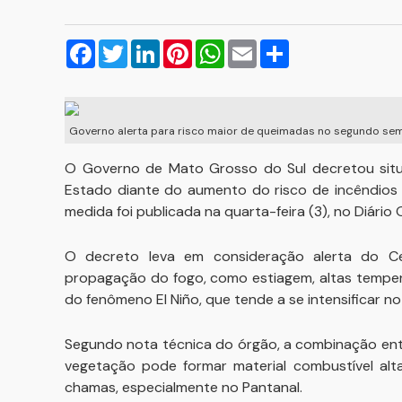
Facebook
Twitter
LinkedIn
Pinterest
WhatsApp
Email
Compartilhar
Governo alerta para risco maior de queimadas no segundo sem
O Governo de Mato Grosso do Sul decretou situ
Estado diante do aumento do risco de incêndios 
medida foi publicada na quarta-feira (3), no Diário O
O decreto leva em consideração alerta do Ce
propagação do fogo, como estiagem, altas tempera
do fenômeno El Niño, que tende a se intensificar n
Segundo nota técnica do órgão, a combinação entre
vegetação pode formar material combustível alt
chamas, especialmente no Pantanal.