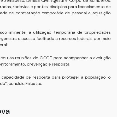
re Semadesc, Defesa Civil, Agesul e Corpo de Bombeiros;
adas, rodovias e pontes; disciplina para licenciamento de
idade de contratação temporária de pessoal e aquisição
co iminente, a utilização temporária de propriedades
rgenciais e acesso facilitado a recursos federais por meio
ral.
ficou as reuniões do CICOE para acompanhar a evolução
monitoramento, prevenção e resposta.
 e capacidade de resposta para proteger a população, o
o”, concluiu Falcette.
ova