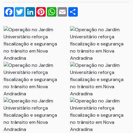
Facebook
Twitter
LinkedIn
Pinterest
WhatsApp
Email
Compartilhar