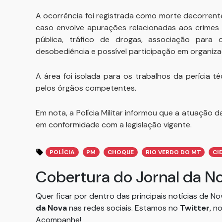
A ocorrência foi registrada como morte decorrente
caso envolve apurações relacionadas aos crimes 
pública, tráfico de drogas, associação para o
desobediência e possível participação em organiza
A área foi isolada para os trabalhos da perícia t
pelos órgãos competentes.
Em nota, a Polícia Militar informou que a atuação
em conformidade com a legislação vigente.
POLÍCIA
PM
CHOQUE
RIO VERDO DO MT
CI
Cobertura do Jornal da N
Quer ficar por dentro das principais notícias de N
da Nova
nas redes sociais. Estamos no
Twitter
, n
Acompanhe!