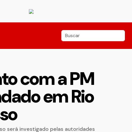
nto com a PM
dado em Rio
sso
o será investigado pelas autoridades