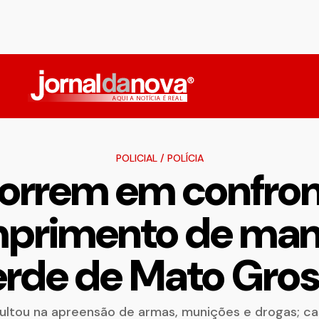
POLICIAL
/
POLÍCIA
orrem em confro
mprimento de man
rde de Mato Gro
ltou na apreensão de armas, munições e drogas; cas