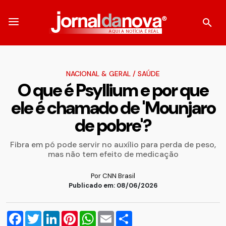
NACIONAL & GERAL
/
SAÚDE
O que é Psyllium e por que
ele é chamado de 'Mounjaro
de pobre'?
Fibra em pó pode servir no auxílio para perda de peso,
mas não tem efeito de medicação
Por CNN Brasil
Publicado em: 08/06/2026
Facebook
Twitter
LinkedIn
Pinterest
WhatsApp
Email
Compartilhar